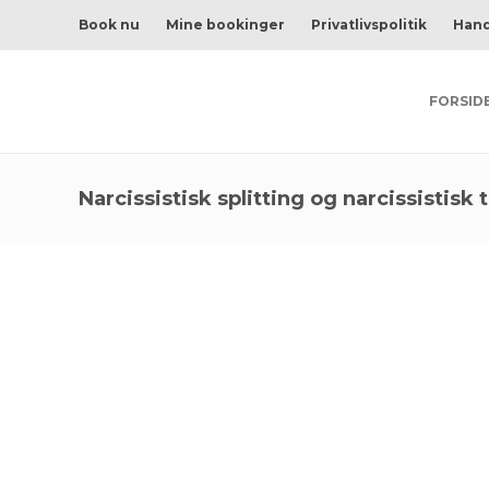
Book nu
Mine bookinger
Privatlivspolitik
Hand
FORSID
Narcissistisk splitting og narcissistisk 