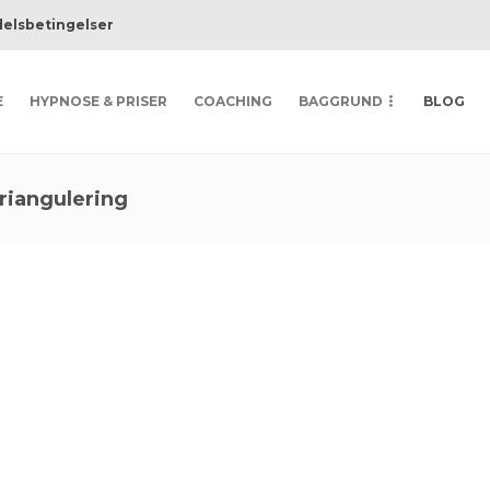
elsbetingelser
E
HYPNOSE & PRISER
COACHING
BAGGRUND
BLOG
triangulering