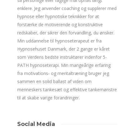
så personlige eller faglige mål opnås langt
enklere. Jeg anvender coaching og supplerer med
hypnose eller hypnotiske teknikker for at
forstærke de motiverende og konstruktive
redskaber, der sikrer den forvandling, du ønsker.
Min uddannelse til hypnoseterapeut er fra
Hypnosehuset Danmark, der 2 gange er kåret
som Verdens bedste instruktører indenfor 5-
PATH hypnoseterapi. Min mangeårige erfaring
fra motivations- og mentaltræning bruger jeg
sammen en solid ballast af viden om
menneskers tankesæt og effektive tankemønstre
til at skabe varige forandringer.
Social Media