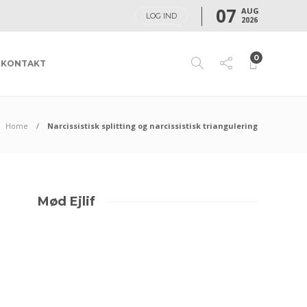
07
AUG
LOG IND
2026
0
KONTAKT
Home
Narcissistisk splitting og narcissistisk triangulering
Mød Ejlif