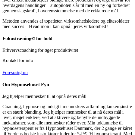
hverdagens handlinger – autopiloten slår til med en ny og forbedret
gennemslagskraft, i overensstemmelse med de erklærede mål.
Metoden anvendes af topatleter, virksomhedsledere og elitesoldater
med succes – Hvad mon i kan opnå i jeres virksomhed?
Fokustræning© for hold
Erhvervscoaching for øget produktivitet
Kontakt for info
Forespørg nu
Om Hypnosehuset Fyn
Jeg hjælper mennesker til at opnå deres mål!
Coaching, hypnose og indsigt i menneskers adfærd og tankemønstre
er en stærk blanding. Jeg hjælper mennesker til at nå deres mål i
livet, meget enklere, ved at aktivere og benytte de indbyggede
mekanismer, som alle mennesker råder over. Min uddannelse til
hypnoseterapeut er fra Hypnosehuset Danmark, der 2 gange er kåret
til Verdens bedste instruktører indenfor 5-PATH hypnoseterapi. Med