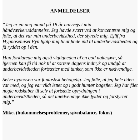
ANMELDELSER
“Jeg er en ung mand på 18 år halvvejs i min
håndværkeruddannelse. Jeg havde svært ved at koncentrere mig og
følte, at det var min underbevidsthed, der styrede mig. Ejlif fra
Hypnosehuset Fyn hjalp mig til at finde ind til underbevidstheden og
få ryddet op i den.
Han forklarede mig også vigtigheden af en god nattesøvn, så
hjernen kan få tid nok til at sortere dagens indtryk og undgå at
underbevidstheden fortsætter med tanker, som ikke er nødvendige.
Selve hypnosen var fantastisk behagelig. Jeg følte, at jeg hele tiden
var med, og jeg var vildt lettet og i godt humør bagefter. Jeg har fået
nogle redskaber til selv at fortsætte oprydningen i
underbevidstheden, så det unødvendige ikke fylder og forstyrrer
mig.”
Mike, (hukommelsesproblemer, søvnbalance, fokus)