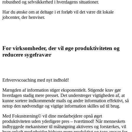
robusthed og selvsikkerhed i hverdagens situationer.
Har du ønske om at deltage i et forløb vil det være dit lokale
jobcenter, der henviser.
For virksomheder, der vil øge produktiviteten og
reducere sygefravær
Erhvervscoaching med nyt indhold!
Mængden af information stiger eksponentielt. Stigende krav gør
hverdagen stadig mere presset. Det understreger vigtigheden af, at
kunne sortere indkommende mails og andre information effektivt, så
netop den nødvendige og vigtige information skilles ud til brug.
Med Fokustræning© vil dine medarbejdere opnå øget
produktiviteten uden yderligere pres – tværtimod! Når menneskets
indbyggede mekanismer til målsøgning aktiveres og forstærkes, vil
hver enkelt medarbejder bidrage mere produktivt og tage ansvar for