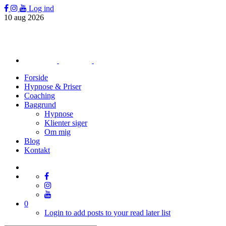
Log ind
10
aug
2026
Forside
Hypnose & Priser
Coaching
Baggrund
Hypnose
Klienter siger
Om mig
Blog
Kontakt
0
Login to add posts to your read later list