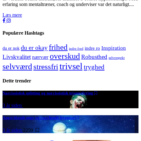
erfaring som mentaltræner, coach og underviser var det naturligt....
Læs mere
Populære Hashtags
frihed
du er okay
Inspiration
indre ro
du er nok
indre fred
overskud
Livskvalitet
Robusthed
nærvær
selvrespekt
trivsel
selvværd
stressfri
tryghed
Dette trender
Narcissistisk splitting og narcissistisk triangulering
3 år siden
4964
Angst blandt unge og coachende hypnose
3 år siden
2259