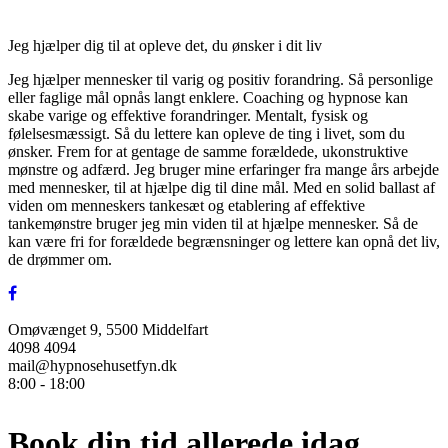
Jeg hjælper dig til at opleve det, du ønsker i dit liv
Jeg hjælper mennesker til varig og positiv forandring. Så personlige
eller faglige mål opnås langt enklere. Coaching og hypnose kan
skabe varige og effektive forandringer. Mentalt, fysisk og
følelsesmæssigt. Så du lettere kan opleve de ting i livet, som du
ønsker. Frem for at gentage de samme forældede, ukonstruktive
mønstre og adfærd. Jeg bruger mine erfaringer fra mange års arbejde
med mennesker, til at hjælpe dig til dine mål. Med en solid ballast af
viden om menneskers tankesæt og etablering af effektive
tankemønstre bruger jeg min viden til at hjælpe mennesker. Så de
kan være fri for forældede begrænsninger og lettere kan opnå det liv,
de drømmer om.
Omøvænget 9, 5500 Middelfart
4098 4094
mail@hypnosehusetfyn.dk
8:00 - 18:00
Book din tid allerede idag