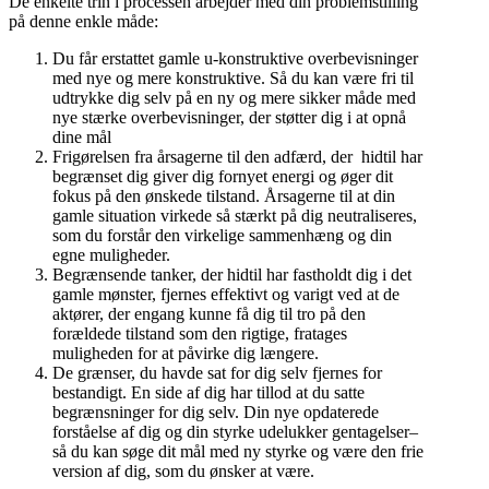
De enkelte trin i processen arbejder med din problemstilling
på denne enkle måde:
Du får erstattet gamle u-konstruktive overbevisninger
med nye og mere konstruktive. Så du kan være fri til
udtrykke dig selv på en ny og mere sikker måde med
nye stærke overbevisninger, der støtter dig i at opnå
dine mål
Frigørelsen fra årsagerne til den adfærd, der hidtil har
begrænset dig giver dig fornyet energi og øger dit
fokus på den ønskede tilstand. Årsagerne til at din
gamle situation virkede så stærkt på dig neutraliseres,
som du forstår den virkelige sammenhæng og din
egne muligheder.
Begrænsende tanker, der hidtil har fastholdt dig i det
gamle mønster, fjernes effektivt og varigt ved at de
aktører, der engang kunne få dig til tro på den
forældede tilstand som den rigtige, fratages
muligheden for at påvirke dig længere.
De grænser, du havde sat for dig selv fjernes for
bestandigt. En side af dig har tillod at du satte
begrænsninger for dig selv. Din nye opdaterede
forståelse af dig og din styrke udelukker gentagelser–
så du kan søge dit mål med ny styrke og være den frie
version af dig, som du ønsker at være.