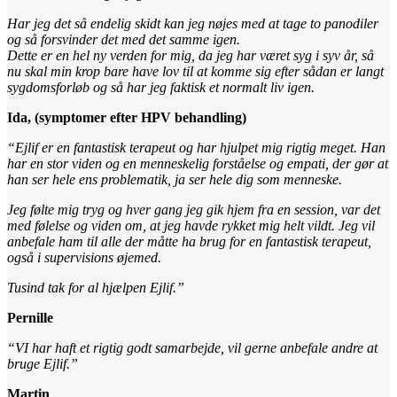
Har jeg det så endelig skidt kan jeg nøjes med at tage to panodiler
og så forsvinder det med det samme igen.
Dette er en hel ny verden for mig, da jeg har været syg i syv år, så
nu skal min krop bare have lov til at komme sig efter sådan er langt
sygdomsforløb og så har jeg faktisk et normalt liv igen.
Ida, (symptomer efter HPV behandling)
“Ejlif er en fantastisk terapeut og har hjulpet mig rigtig meget. Han
har en stor viden og en menneskelig forståelse og empati, der gør at
han ser hele ens problematik, ja ser hele dig som menneske.
Jeg følte mig tryg og hver gang jeg gik hjem fra en session, var det
med følelse og viden om, at jeg havde rykket mig helt vildt. Jeg vil
anbefale ham til alle der måtte ha brug for en fantastisk terapeut,
også i supervisions øjemed.
Tusind tak for al hjælpen Ejlif.”
Pernille
“VI har haft et rigtig godt samarbejde, vil gerne anbefale andre at
bruge Ejlif.”
Martin