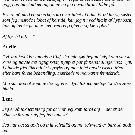
mig, han har hjulpet mig mere en jeg havde turdet håbe på.
Fra at gå med en ubærlig sorg over tabet af mine forældre og søster,
som jeg mistede i løbet af kort tid, kan jeg nu ved hjælp af hypnosen,
tale og tænke på dem med vemodig glæde og kærlighed.
Af hjertet tak
“
Anette
“Vi kan helt klar anbefale Ejlif. Da min søn befandt sig i den værste
krise og havde det rigtig skidt, hjalp et par få behandlinger hos Ejlif.
Vi havde fået tilkendt krisepsykolog men intet havde virket. Men
efter bare første behandling, mærkede vi markante fremskridt.
Min søn nød at komme der og vi er dybt taknemmelige for den store
hjælp “
Lene
Jeg er så taknemmelig for at ‘min vej kom forbi dig’ – det er den
vildeste forandring jeg har oplevet.
Jeg har det så godt og min selvtillid og mit selvværd er bare så godt
nu.