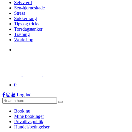
Selvværd
Sen-hjerneskade
Stress
Sukkertrang
Tips og tricks
Torsdagstanker
Træning
Workshop
0
Log ind
Book nu
Mine bookinger
Privatlivspolitik
Handelsbetingelser