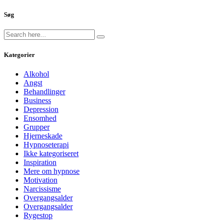
Søg
Kategorier
Alkohol
Angst
Behandlinger
Business
Depression
Ensomhed
Grupper
Hjerneskade
Hypnoseterapi
Ikke kategoriseret
Inspiration
Mere om hypnose
Motivation
Narcissisme
Overgangsalder
Overgangsalder
Rygestop