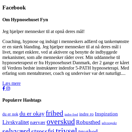
Facebook
Om Hypnosehuset Fyn
Jeg hjælper mennesker til at opnå deres mål!
Coaching, hypnose og indsigt i menneskers adfærd og tankemønstre
er en stærk blanding. Jeg hjælper mennesker til at nå deres mål i
livet, meget enklere, ved at aktivere og benytte de indbyggede
mekanismer, som alle mennesker råder over. Min uddannelse til
hypnoseterapeut er fra Hypnosehuset Danmark, der 2 gange er kåret
til Verdens bedste instruktører indenfor 5-PATH hypnoseterapi. Med
erfaring som mentaltræner, coach og underviser var det naturligt....
Læs mere
Populære Hashtags
frihed
du er okay
Inspiration
indre ro
du er nok
indre fred
overskud
Livskvalitet
Robusthed
nærvær
selvrespekt
trivsel
selvværd
stressfri
tryghed