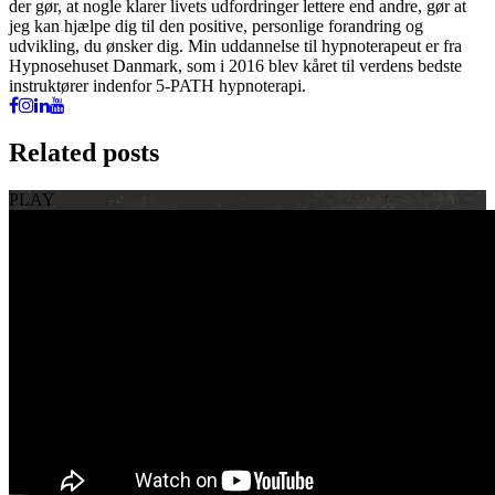
der gør, at nogle klarer livets udfordringer lettere end andre, gør at
jeg kan hjælpe dig til den positive, personlige forandring og
udvikling, du ønsker dig. Min uddannelse til hypnoterapeut er fra
Hypnosehuset Danmark, som i 2016 blev kåret til verdens bedste
instruktører indenfor 5-PATH hypnoterapi.
Related posts
PLAY