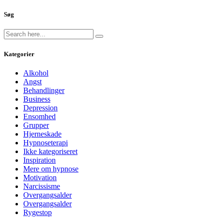
Søg
Kategorier
Alkohol
Angst
Behandlinger
Business
Depression
Ensomhed
Grupper
Hjerneskade
Hypnoseterapi
Ikke kategoriseret
Inspiration
Mere om hypnose
Motivation
Narcissisme
Overgangsalder
Overgangsalder
Rygestop