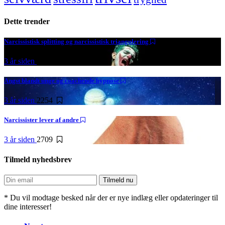
Dette trender
Narcissistisk splitting og narcissistisk triangulering
3 år siden
4959
Angst blandt unge og coachende hypnose
3 år siden
2254
Narcissister lever af andre
3 år siden
2709
Tilmeld nyhedsbrev
* Du vil modtage besked når der er nye indlæg eller opdateringer til
dine interesser!