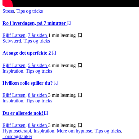
Stress
,
Tips og tricks
Ro i hverdagen, på 7 minutter
Ejlif Larsen
,
7 år siden
1 min
læsning
Selvværd
,
Tips og tricks
At søge det uperfekte 2
Ejlif Larsen
,
5 år siden
4 min
læsning
Inspiration
,
Tips og tricks
Hvilken rolle spiller du?
Ejlif Larsen
,
8 år siden
3 min
læsning
Inspiration
,
Tips og tricks
Du er allerede nok!
Ejlif Larsen
,
8 år siden
3 min
læsning
Hypnoseterapi
,
Inspiration
,
Mere om hypnose
,
Tips og tricks
,
Torsdagstanker