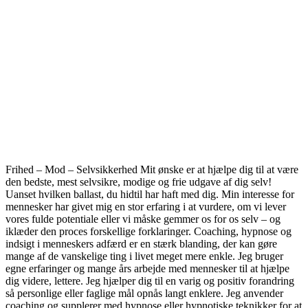
Frihed – Mod – Selvsikkerhed Mit ønske er at hjælpe dig til at være
den bedste, mest selvsikre, modige og frie udgave af dig selv!
Uanset hvilken ballast, du hidtil har haft med dig. Min interesse for
mennesker har givet mig en stor erfaring i at vurdere, om vi lever
vores fulde potentiale eller vi måske gemmer os for os selv – og
iklæder den proces forskellige forklaringer. Coaching, hypnose og
indsigt i menneskers adfærd er en stærk blanding, der kan gøre
mange af de vanskelige ting i livet meget mere enkle. Jeg bruger
egne erfaringer og mange års arbejde med mennesker til at hjælpe
dig videre, lettere. Jeg hjælper dig til en varig og positiv forandring
så personlige eller faglige mål opnås langt enklere. Jeg anvender
coaching og supplerer med hypnose eller hypnotiske teknikker for at