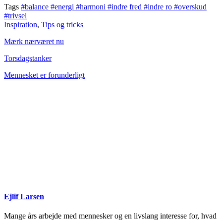
Tags
#balance
#energi
#harmoni
#indre fred
#indre ro
#overskud
#trivsel
Inspiration
,
Tips og tricks
Mærk nærværet nu
Torsdagstanker
Mennesket er forunderligt
Ejlif Larsen
Mange års arbejde med mennesker og en livslang interesse for, hvad