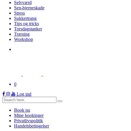
Selvværd
Sen-hjerneskade
Stress
Sukkertrang
Tips og tricks
Torsdagstanker
Træning
Workshop
0
Log ind
Book nu
Mine bookinger
Privatlivspolitik
Handelsbetingelser