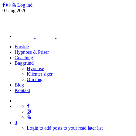
Log ind
07
aug
2026
Forside
Hypnose & Priser
Coaching
Baggrund
Hypnose
Klienter siger
Om mig
Blog
Kontakt
0
Login to add posts to your read later list