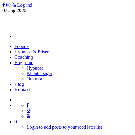
Log ind
07
aug
2026
Forside
Hypnose & Priser
Coaching
Baggrund
Hypnose
Klienter siger
Om mig
Blog
Kontakt
0
Login to add posts to your read later list