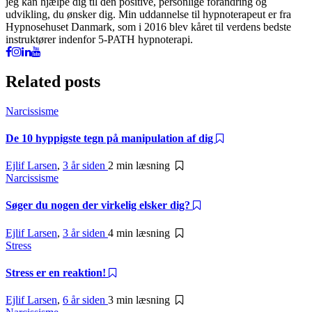
jeg kan hjælpe dig til den positive, personlige forandring og
udvikling, du ønsker dig. Min uddannelse til hypnoterapeut er fra
Hypnosehuset Danmark, som i 2016 blev kåret til verdens bedste
instruktører indenfor 5-PATH hypnoterapi.
Related posts
Narcissisme
De 10 hyppigste tegn på manipulation af dig
Ejlif Larsen
,
3 år siden
2 min
læsning
Narcissisme
Søger du nogen der virkelig elsker dig?
Ejlif Larsen
,
3 år siden
4 min
læsning
Stress
Stress er en reaktion!
Ejlif Larsen
,
6 år siden
3 min
læsning