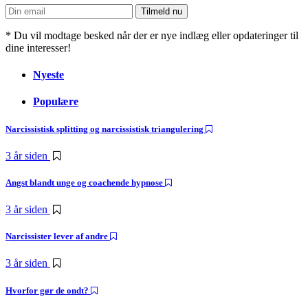
* Du vil modtage besked når der er nye indlæg eller opdateringer til
dine interesser!
Nyeste
Populære
Narcissistisk splitting og narcissistisk triangulering
3 år siden
Angst blandt unge og coachende hypnose
3 år siden
Narcissister lever af andre
3 år siden
Hvorfor gør de ondt?