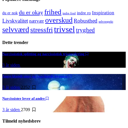
frihed
du er okay
Inspiration
indre ro
du er nok
indre fred
overskud
Livskvalitet
Robusthed
nærvær
selvrespekt
trivsel
selvværd
stressfri
tryghed
Dette trender
Narcissistisk splitting og narcissistisk triangulering
3 år siden
4957
Angst blandt unge og coachende hypnose
3 år siden
2252
Narcissister lever af andre
3 år siden
2709
Tilmeld nyhedsbrev