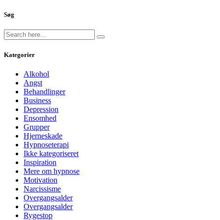
Søg
Kategorier
Alkohol
Angst
Behandlinger
Business
Depression
Ensomhed
Grupper
Hjerneskade
Hypnoseterapi
Ikke kategoriseret
Inspiration
Mere om hypnose
Motivation
Narcissisme
Overgangsalder
Overgangsalder
Rygestop