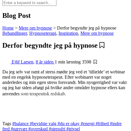
Blog Post
Home
>
Mere om hypnose
>
Derfor begyndte jeg på hypnose
Behandlinger
,
Hypnoseterapi
,
Inspiration
,
Mere om hypnose
Derfor begyndte jeg på hypnose
Ejlif Larsen
,
8 år siden
1 min
læsning
3598
Da jeg selv var ramt af stress mødte jeg ved et ’tilfælde’ et webinar
med en engelsk hypnoseterapeut. Efter webinaret var noget
anderledes og min egen stress forsvandt. Min nysgerrighed var vakt
og jeg har siden afsøgt på hvilke andre områder hypnose ellers kan
som terapeutisk redskab
anvendes
.
Tags
#balance
#bevidste valg
#du er okay
#energi
#frihed
#indre
fred
#nærvær
#overskud
#stressfri
#trivsel