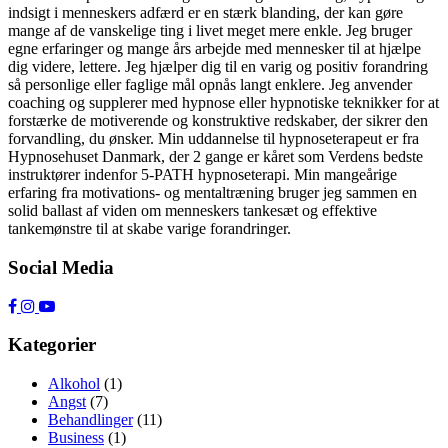
indsigt i menneskers adfærd er en stærk blanding, der kan gøre
mange af de vanskelige ting i livet meget mere enkle. Jeg bruger
egne erfaringer og mange års arbejde med mennesker til at hjælpe
dig videre, lettere. Jeg hjælper dig til en varig og positiv forandring
så personlige eller faglige mål opnås langt enklere. Jeg anvender
coaching og supplerer med hypnose eller hypnotiske teknikker for at
forstærke de motiverende og konstruktive redskaber, der sikrer den
forvandling, du ønsker. Min uddannelse til hypnoseterapeut er fra
Hypnosehuset Danmark, der 2 gange er kåret som Verdens bedste
instruktører indenfor 5-PATH hypnoseterapi. Min mangeårige
erfaring fra motivations- og mentaltræning bruger jeg sammen en
solid ballast af viden om menneskers tankesæt og effektive
tankemønstre til at skabe varige forandringer.
Social Media
Kategorier
Alkohol
(1)
Angst
(7)
Behandlinger
(11)
Business
(1)