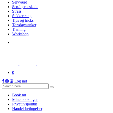
Selvværd
Sen-hjerneskade
Stress
Sukkertrang
Tips og tricks
Torsdagstanker
Træning
Workshop
0
Log ind
Book nu
Mine bookinger
Privatlivspolitik
Handelsbetingelser