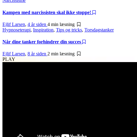
Narcissisme
Kampen med narcissisten skal ikke stoppe!
Ejlif Larsen
,
4 år siden
4 min
læsning
Hypnoseterapi
,
Inspiration
,
Tips og tricks
,
Torsdagstanker
Når dine tanker forhindrer din succes
Ejlif Larsen
,
8 år siden
2 min
læsning
PLAY