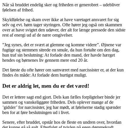
Når så bruddet endelig sker og friheden er generobret – udebliver
følelsen af frihed.
Skyldfølelse og skam over ikke at have varetaget ansvaret for sig
selv og evt. børn tager styringen. Ofte hører jeg også om skammen
over at have svigtet den udøver, der alt for længe pressede den sidste
rest af energi ud af de nære omgivelser.
”Jeg synes, det er svært at glemme og komme videre”. Øjnene var
fugtige og stemmen sitrede en smule, da hun fortalte om den dag,
hun traf sin beslutning: At forlade den mand, der havde hærget
hendes og børnenes liv gennem mere end 20 år.
Det første du ofte hører om samværet med narcissister er, at der kun
findes én måde: At forlade dem hurtigst muligt.
Det er aldrig let, men du er det værd!
Det er lettere sagt end gjort. Dels kan fælles forpligtelser binde jer
sammen og vanskeliggøre friheden. Dels oplever mange af de
’gidsler’ for narcissister, jeg har mødt, at følelserne stadig spænder
ben for at føre beslutningen ud i livet.
Senere, efter bruddet, opstår hos de fleste en undren over, hvordan
det kunne gå så galt. Efterfulgt af tvivlen på egen dømmekraft.