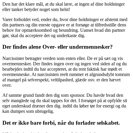
Den har det klare mål, at du skal lære, at ingen af dine holdninger
eller tanker betyder noget som helst!
Varer forholdet ved, ender du, hvor dine holdninger er afstemt med
din partners og din eneste opgave er at forsøge at tilfredsstille dens
behov for opmærksomhed og beundring. Uanset hvad din partner
gør, skal du acceptere det og underkaste dig.
Der findes alene Over- eller undermennesker?
Narcissister betragter verden som enten eller. De er på sæt og vis
overmennesker. Der findes ingen over og ingen ved siden af og du
bearbejdes indtil du har accepteret, at du rent faktisk har mødt et
overmenneske. At narcissisten reelt rummer et afgrundsdybt tomrum
af mangel på selvrespekt, veltilpashed, glæde osv. er den hævet
over.
Af samme grund fandt den dig som sponsor. Du havde hvad den
selv manglede og du skal tappes for det. I forsøget på at opfylde sit
eget underskud dræner den dig. indtil du løber tør for energi og du
kan dumpes som ubrugelig.
Det er ikke bare forbi, når du forlader selskabet.