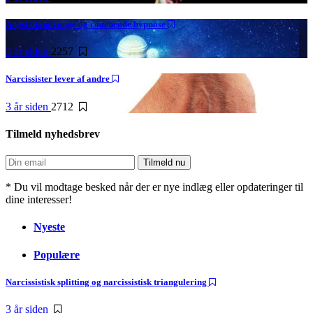
Angst blandt unge og coachende hypnose
3 år siden
2257
Narcissister lever af andre
3 år siden
2712
Tilmeld nyhedsbrev
* Du vil modtage besked når der er nye indlæg eller opdateringer til
dine interesser!
Nyeste
Populære
Narcissistisk splitting og narcissistisk triangulering
3 år siden