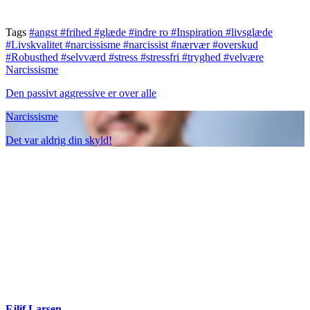
Tags
#angst
#frihed
#glæde
#indre ro
#Inspiration
#livsglæde
#Livskvalitet
#narcissisme
#narcissist
#nærvær
#overskud
#Robusthed
#selvværd
#stress
#stressfri
#tryghed
#velvære
Narcissisme
Den passivt aggressive er over alle
Narcissisme
Det var aldrig din skyld!
Ejlif Larsen