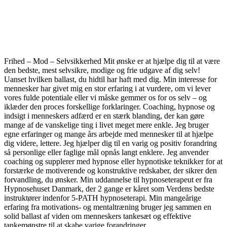
Frihed – Mod – Selvsikkerhed Mit ønske er at hjælpe dig til at være
den bedste, mest selvsikre, modige og frie udgave af dig selv!
Uanset hvilken ballast, du hidtil har haft med dig. Min interesse for
mennesker har givet mig en stor erfaring i at vurdere, om vi lever
vores fulde potentiale eller vi måske gemmer os for os selv – og
iklæder den proces forskellige forklaringer. Coaching, hypnose og
indsigt i menneskers adfærd er en stærk blanding, der kan gøre
mange af de vanskelige ting i livet meget mere enkle. Jeg bruger
egne erfaringer og mange års arbejde med mennesker til at hjælpe
dig videre, lettere. Jeg hjælper dig til en varig og positiv forandring
så personlige eller faglige mål opnås langt enklere. Jeg anvender
coaching og supplerer med hypnose eller hypnotiske teknikker for at
forstærke de motiverende og konstruktive redskaber, der sikrer den
forvandling, du ønsker. Min uddannelse til hypnoseterapeut er fra
Hypnosehuset Danmark, der 2 gange er kåret som Verdens bedste
instruktører indenfor 5-PATH hypnoseterapi. Min mangeårige
erfaring fra motivations- og mentaltræning bruger jeg sammen en
solid ballast af viden om menneskers tankesæt og effektive
tankemønstre til at skabe varige forandringer.