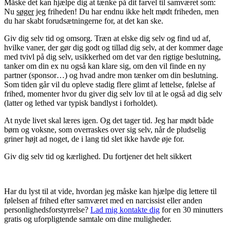
Måske det kan hjælpe dig at tænke på dit farvel til samværet som:
Nu
søger
jeg friheden! Du har endnu ikke helt mødt friheden, men
du har skabt forudsætningerne for, at det kan ske.
Giv dig selv tid og omsorg. Træn at elske dig selv og find ud af,
hvilke vaner, der gør dig godt og tillad dig selv, at der kommer dage
med tvivl på dig selv, usikkerhed om det var den rigtige beslutning,
tanker om din ex nu også kan klare sig, om den vil finde en ny
partner (sponsor…) og hvad andre mon tænker om din beslutning.
Som tiden går vil du opleve stadig flere glimt af lettelse, følelse af
frihed, momenter hvor du giver dig selv lov til at le også ad dig selv
(latter og lethed var typisk bandlyst i forholdet).
At nyde livet skal læres igen. Og det tager tid. Jeg har mødt både
børn og voksne, som overraskes over sig selv, når de pludselig
griner højt ad noget, de i lang tid slet ikke havde øje for.
Giv dig selv tid og kærlighed. Du fortjener det helt sikkert
Har du lyst til at vide, hvordan jeg måske kan hjælpe dig lettere til
følelsen af frihed efter samværet med en narcissist eller anden
personlighedsforstyrrelse?
Lad mig kontakte dig
for en 30 minutters
gratis og uforpligtende samtale om dine muligheder.