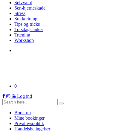
Selvværd
Sen-hjerneskade
Stress
Sukkertrang
Tips og tricks
Torsdagstanker
Træning
Workshop
0
Log ind
Book nu
Mine bookinger
Privatlivspolitik
Handelsbetingelser