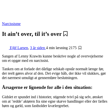
Narcissisme
It ain’t over, til it’s over
Ejlif Larsen
,
3 år siden
4 min
læsning
2175
Sangen af Lenny Krawits kunne beskrive nogle af overvejelserne
om et opgør med en narcissist.
Tanken om at forlade det dårlige selskab opstår normalt længe før,
der reelt gøres alvor af den. Det evige håb, der ikke vil slukkes, gør
det nærmest umuligt at gennemføre beslutningen.
Årsagerne er lignende for alle i den situation:
Gidslet er spundet ind i historier, stigende tvivl på sig selv, ønsket
om at ’redde’ aktøren fra sine egne skæve handlinger eller der fælles
børn og gæld, som fastholder kvælergrebet.