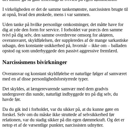
I virkeligheden er det de samme tankemønstre, narcissisten brugte til
at opnå, hvad den ønskede, mens i var sammen.
Uden tanke på hvilke personlige omkostninger, det måtte have for
dig at yde den form for service. I forholdet var præcis den samme
tvivl på dig selv, den samme overdrevne omsorg for aktøren,
overansvaret, skyldfølelsen, der suppleredes af de mange sarkastiske
udsagn, den konstante usikkerhed på, hvornår – ikke om – balladen
opstod og som underbyggede den passivt aggressive fremfærd.
Narcissismens bivirkninger
Overansvar og konstant skyldfølelse er naturlige følger af samværet
med en af disse personlighedsforstyrrede typer.
Det skyldes, at længerevarende samvær med dem gradvis
undergraver din sunde, naturligt indbyggede tro på dig selv, du
havde før.
Da du gik ind i forholdet, var du sikker på, at du kunne gøre en
forskel. Selv om du måske ikke struttede af selvsikkerhed før
relationen, var du stadig sikker på din egen dømmekraft. Og det er
netop et af de væsentlige punkter, narcissisten udnytter.