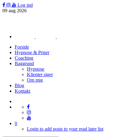
Log ind
09
aug
2026
Forside
Hypnose & Priser
Coaching
Baggrund
Hypnose
Klienter siger
Om mig
Blog
Kontakt
0
Login to add posts to your read later list