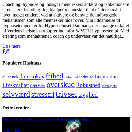
Coaching, hypnose og indsigt i menneskers adfærd og tankemønstre
er en stærk blanding. Jeg hjælper mennesker til at nå deres mål i
livet, meget enklere, ved at aktivere og benytte de indbyggede
mekanismer, som alle mennesker råder over. Min uddannelse til
hypnoseterapeut er fra Hypnosehuset Danmark, der 2 gange er kåret
til Verdens bedste instruktører indenfor 5-PATH hypnoseterapi. Med
erfaring som mentaltræner, coach og underviser var det naturligt....
Læs mere
Populære Hashtags
frihed
du er okay
Inspiration
indre ro
du er nok
indre fred
overskud
Livskvalitet
Robusthed
nærvær
selvrespekt
trivsel
selvværd
stressfri
tryghed
Dette trender
Narcissistisk splitting og narcissistisk triangulering
3 år siden
4963